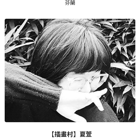
芬蘭
【插畫村】夏萱