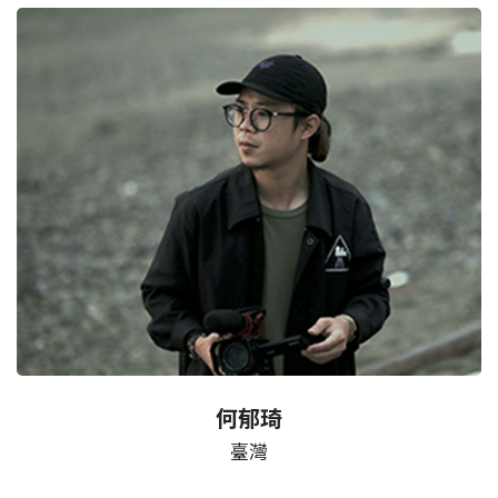
何郁琦
臺灣