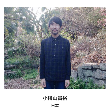
小檜山貴裕
日本