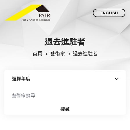
ENGLISH
過
去
進
駐
者
首頁
藝術家
過去進駐者
搜尋