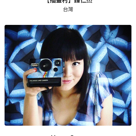
【插畫村】鐘仁杰
台灣