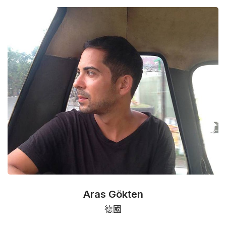
Aras Gökten
德國