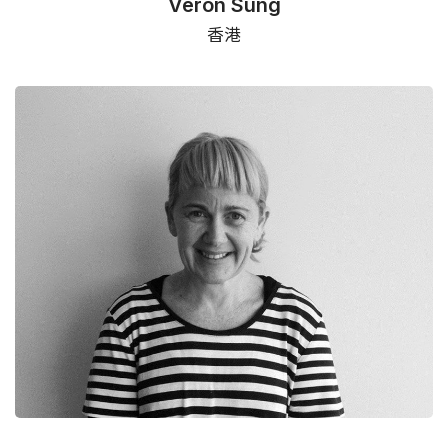
Veron Sung
香港