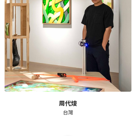
周代焌
台灣