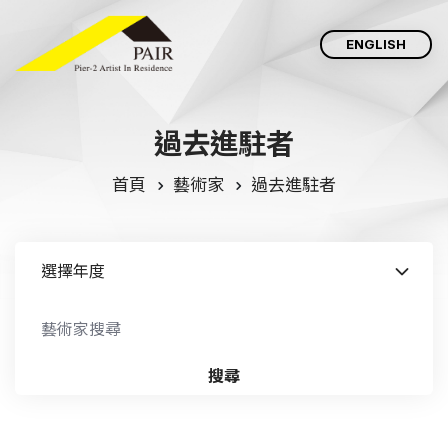
ENGLISH
過
去
進
駐
者
首頁
藝術家
過去進駐者
搜尋