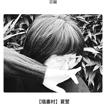
芬蘭
【插畫村】夏萱