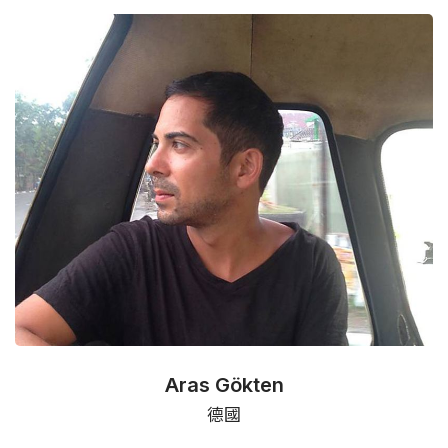
Aras Gökten
德國