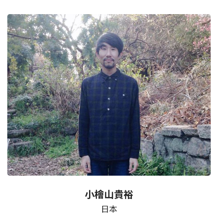
小檜山貴裕
日本