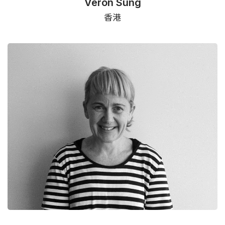
Veron Sung
香港