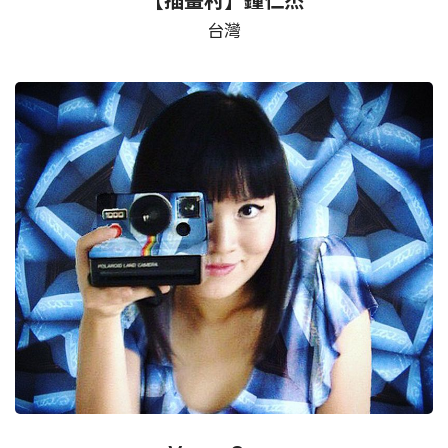
【插畫村】鐘仁杰
台灣