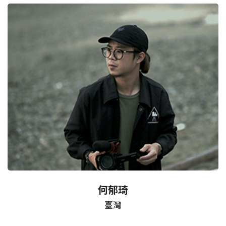
何郁琦
臺灣