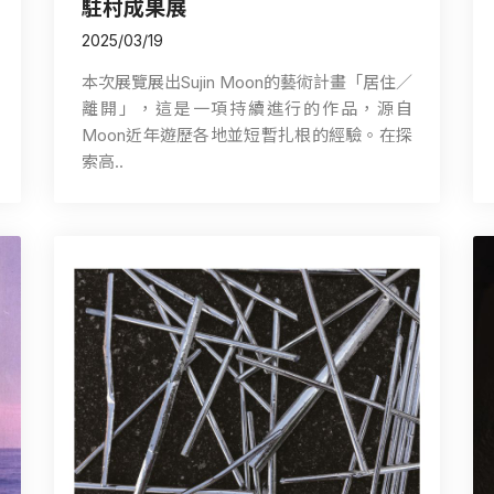
駐村成果展
2025/03/19
本次展覽展出Sujin Moon的藝術計畫「居住∕
離開」，這是一項持續進行的作品，源自
Moon近年遊歷各地並短暫扎根的經驗。在探
索高..