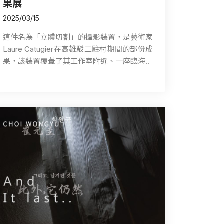
果展
2025/03/15
這件名為「立體切割」的攝影裝置，是藝術家
Laure Catugier在高雄駁二駐村期間的部份成
果，該裝置覆蓋了其工作室附近、一座臨海..