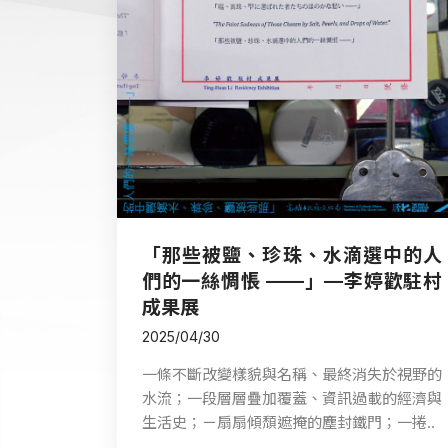
「那些被鹽、珍珠、水滴選中的人
們的一絲惆悵 ——」—李婷歡駐村
成果展
2025/04/30
一條不斷改變樣貌與名稱、最終消失於視野的
水流；一段層層疊加覆蓋、資訊過載的經濟與
生活史；ㄧ扇扇傾頹遮掩的塵封鐵門；一捲..