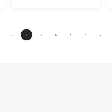
2
3
4
5
6
7
..