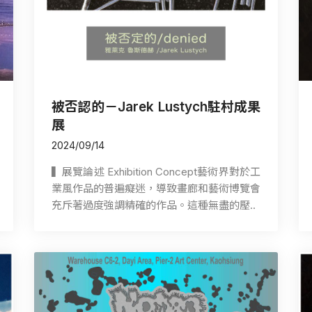
被否認的－Jarek Lustych駐村成果
展
2024/09/14
▍展覽論述 Exhibition Concept藝術界對於工
業風作品的普遍癡迷，導致畫廊和藝術博覽會
充斥著過度強調精確的作品。這種無盡的壓..