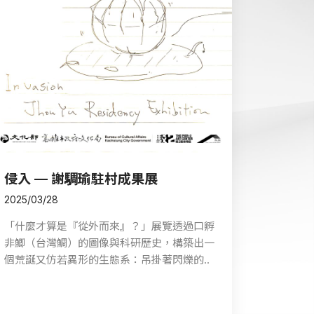
侵入 — 謝騆瑜駐村成果展
2025/03/28
「什麼才算是『從外而來』？」展覽透過口孵
非鯽（台灣鯛）的圖像與科研歷史，構築出一
個荒誕又仿若異形的生態系：吊掛著閃爍的..