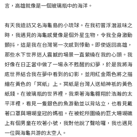
言，高雄就像是一個玻璃瓶中的海洋。
有天我造訪又名海龜島的小琉球。在我初嘗浮潛滋味之
時，我遇見的海龜感覺像是個外星生物，令我全身激動
顫抖，這是我在台灣第一次感到悸動。即使返回高雄，
那些水下世界迷人震撼的場景一直縈繞在我的心頭。我
好像在日正當中做了一場永不甦醒的幻夢，於是我將海
底世界結合我在夢中看到的幻影，並用紅金兩色將之描
繪在黃色的「冥紙」上。冥紙是台灣人送給神祇的黃色
紙錢。在玻璃瓶的世界裡，我乘著海龜翱翔於浩瀚的太
平洋裡，看見一隻銀色的魚游動並以背站立，也看見戴
著口罩與珊瑚皇冠的媽祖。在被蛇所圍繞的巨大珊瑚礁
上有個男童在吹著小號，我對他說了聲哈囉，我也遇見
一位與海龜共游的太空人。