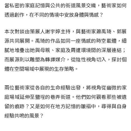
當私密的家庭記憶與公共的街道風景交織，藝術家如何
透過創作，在不同的情境中安放身體與情感？
本次對談由策展人謝宇婷主持，與藝術家蕭禹琦、郭展
源共同展開。禹琦的作品如同一座情感的時空載體，細
膩地堆疊出她與母親、家庭及周遭環境間的深層連結；
而展源則以雕塑為轉譯媒介，從陰性視角切入，探討個
體在空間場域中展現的生存策略。
兩位藝術家從各自的生命經驗出發，將視角從幽微的家
庭場域延伸至鹽埕的巷弄街道。他們如何觀看那些被遺
留的痕跡？又是如何在地方記憶的皺褶中，尋得與自身
經驗共鳴的風景？