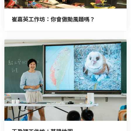
崔嘉英工作坊：你會做颱風麵嗎？