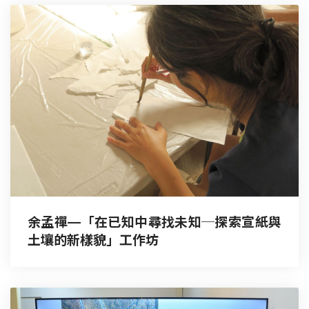
余孟禪—「在已知中尋找未知─探索宣紙與
土壤的新樣貌」工作坊