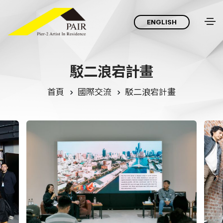
ENGLISH
駁
二
浪
宕
計
畫
首頁
國際交流
駁二浪宕計畫