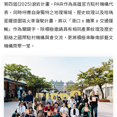
第四屆(2025)浪宕計畫，PAIR作為高雄官方駐村機構代
表，同時呼應自身獨特之地理場域、歷史紋理以及哈瑪
星鐵道園區火車復駛計畫，將以「港口 x 糖業 x 交通運
輸」作為關鍵字，除積極邀請具有相同產業紋理及歷史
脈絡之國際駐村機構與會交流，更將積極串聯南部藝文
機構齊聚一堂。