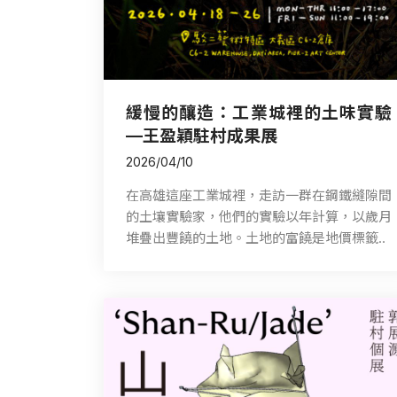
Follow us
緩慢的釀造：工業城裡的土味實驗
—王盈穎駐村成果展
2026/04/10
在高雄這座工業城裡，走訪一群在鋼鐵縫隙間
的土壤實驗家，他們的實驗以年計算，以歲月
堆疊出豐饒的土地。土地的富饒是地價標籤..