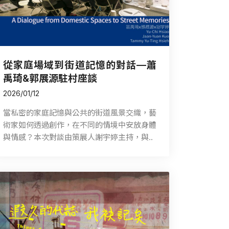
從家庭場域到街道記憶的對話—蕭
禹琦&郭展源駐村座談
2026/01/12
當私密的家庭記憶與公共的街道風景交織，藝
術家如何透過創作，在不同的情境中安放身體
與情感？本次對談由策展人謝宇婷主持，與..