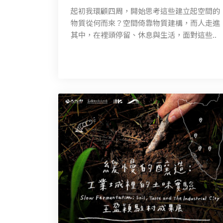
起初我環顧四周，開始思考這些建立起空間的
物質從何而來？空間倚靠物質建構，而人走進
其中，在裡頭停留、休息與生活，面對這些..
instagram
youtube
facebook