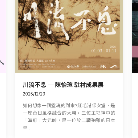
川流不息 — 陳怡瑄 駐村成果展
2025/12/29
如何想像一個靈魂的到來?紅毛港保安堂，是
一座台日風格融合的大廟，三位主祀神中的
「海府」大元帥，是一位於二戰殉難的日本
軍..