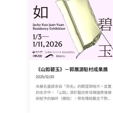
《山如碧玉》－郭展源駐村成果展
2025/12/30
本展名靈感來自「命名」的期望與暗示。並置
的名字中，「山如」源於藝術家母親遠嫁後被
新賦予的稱呼（珊如），帶有傳統觀念下對..