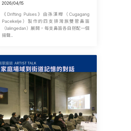
2026/04/15
《Drifting Pulses》由孫漢曄（Cugagang
Pacekelje）製作的四支排灣族雙管鼻笛
（lalingedan）展開，每支鼻笛各自搭配一個
揚聲..