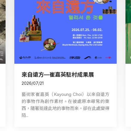
來自遠方—崔嘉英駐村成果展
2026/07/21
藝術家崔嘉英（Kayoung Choi）以來自遠方
的事物作為創作素材。在彼處原本尋常的東
西，隨著抵達此地的事物而來，卻在此處變得
陌..