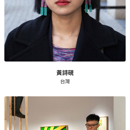
黃詩硯
台灣