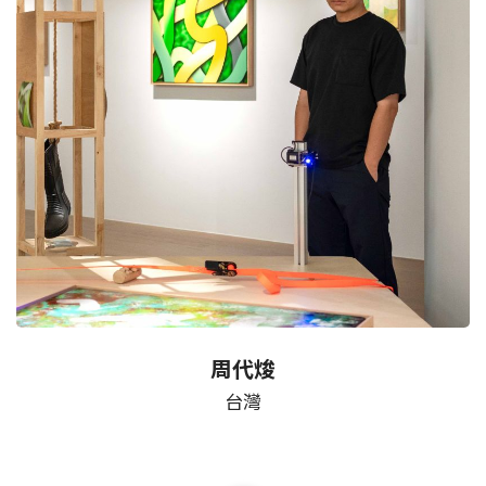
周代焌
台灣