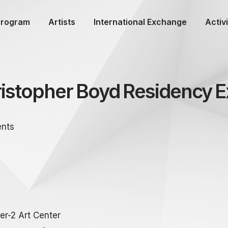
Program
Artists
International Exchange
Activi
istopher Boyd Residency Ex
ents
er-2 Art Center