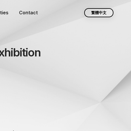
ties
Contact
繁體中文
hibition